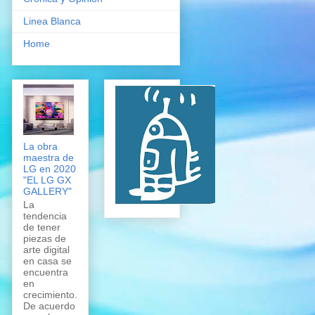
Linea Blanca
Home
La obra
maestra de
LG en 2020
"EL LG GX
GALLERY"
La
tendencia
de tener
piezas de
arte digital
en casa se
encuentra
en
crecimiento.
De acuerdo