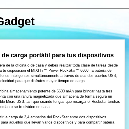
Gadget
 de carga portátil para tus dispositivos
ra de la oficina o de casa y debes realizar toda clase de tareas desde
 a tu disposición el MIXIT↑™ Power RockStar™ 6600, la batería de
léfonos inteligentes simultáneamente a través de sus dos puertos USB,
velocidad para que disfrutes mayor tiempo de carga.
na almacenamiento potente de 6600 mAh para brindar hasta tres
uenta con una ranura magnetizada que almacena de forma segura un
able Micro-USB, así que cuando tengas que recargar el Rockstar tendrás
ierdan o se te olviden en casa.
r la carga de 3,4 amperios del RockStar entre dos dispositivos
 para aquellos que llevan varios dispositivos y para compartir batería