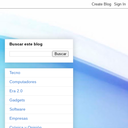
Buscar este blog
Tecno
Computadores
Era 2.0
Gadgets
Software
Empresas
Crónica y Opinión