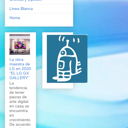
Linea Blanca
Home
La obra
maestra de
LG en 2020
"EL LG GX
GALLERY"
La
tendencia
de tener
piezas de
arte digital
en casa se
encuentra
en
crecimiento.
De acuerdo