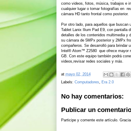
como videos, fotos, música, trabajos e i
cualquier lugar o tomar fotografías en 
cámara HD tanto frontal como posterior.
Por otro lado, para aquellos que buscan u
Tablet Lanix Ilium Pad E9, con pantalla 
detalles de los contenidos multimedia y 
su cámara de 5MPx posterior y 2MPx fron
compañeros. Se desarrolló para brindar 
Intel® Atom™ Z2580 que ofrece mayor re
GB. Con este equipo también podrá conec
videos,revisar redes sociales y más.
at
mayo 02, 2014
Labels:
Computadores
,
Era 2.0
No hay comentarios:
Publicar un comentari
Participe y comente este artículo. Gracia