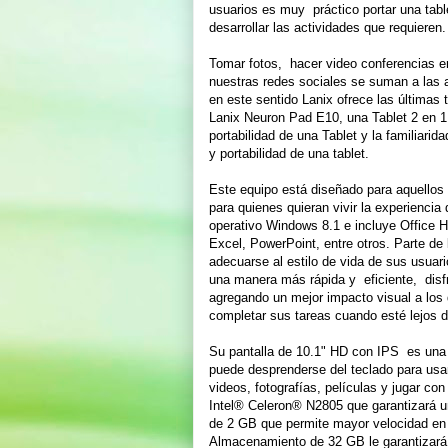
usuarios es muy práctico portar una table
desarrollar las actividades que requieren.
Tomar fotos, hacer video conferencias en 
nuestras redes sociales se suman a las 
en este sentido Lanix ofrece las últimas 
Lanix Neuron Pad E10, una Tablet 2 en 1, 
portabilidad de una Tablet y la familiari
y portabilidad de una tablet.
Este equipo está diseñado para aquellos a
para quienes quieran vivir la experienci
operativo Windows 8.1 e incluye Office 
Excel, PowerPoint, entre otros. Parte de 
adecuarse al estilo de vida de sus usuar
una manera más rápida y eficiente, disfr
agregando un mejor impacto visual a los 
completar sus tareas cuando esté lejos de
Su pantalla de 10.1" HD con IPS es una e
puede desprenderse del teclado para usar
videos, fotografías, películas y jugar co
Intel® Celeron® N2805 que garantizará
de 2 GB que permite mayor velocidad en 
Almacenamiento de 32 GB le garantizará