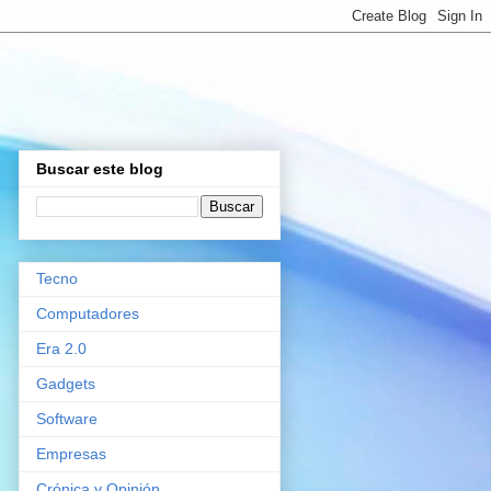
Buscar este blog
Tecno
Computadores
Era 2.0
Gadgets
Software
Empresas
Crónica y Opinión