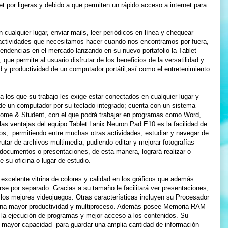
t por ligeras y debido a que permiten un rápido acceso a internet para
cualquier lugar, enviar mails, leer periódicos en línea y chequear
actividades que necesitamos hacer cuando nos encontramos por fuera,
tendencias en el mercado lanzando en su nuevo portafolio la Tablet
que permite al usuario disfrutar de los beneficios de la versatilidad y
dad y productividad de un computador portátil,así como el entretenimiento
 los que su trabajo les exige estar conectados en cualquier lugar y
a de un computador por su teclado integrado; cuenta con un sistema
Home & Student, con el que podrá trabajar en programas como Word,
las ventajas del equipo Tablet Lanix Neuron Pad E10 es la facilidad de
ios, permitiendo entre muchas otras actividades, estudiar y navegar de
utar de archivos multimedia, pudiendo editar y mejorar fotografías
documentos o presentaciones, de esta manera, logrará realizar o
 su oficina o lugar de estudio.
xcelente vitrina de colores y calidad en los gráficos que además
se por separado. Gracias a su tamaño le facilitará ver presentaciones,
n los mejores videojuegos. Otras características incluyen su Procesador
 una mayor productividad y multiproceso. Además posee Memoria RAM
la ejecución de programas y mejor acceso a los contenidos. Su
 mayor capacidad para guardar una amplia cantidad de información