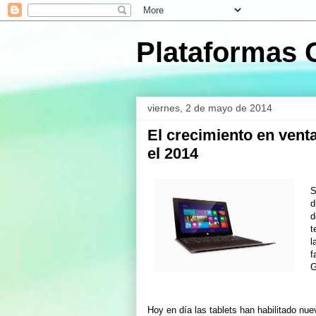
Plataformas 
viernes, 2 de mayo de 2014
El crecimiento en vent
el 2014
S
d
d
t
l
f
G
Hoy en día las tablets han habilitado nu