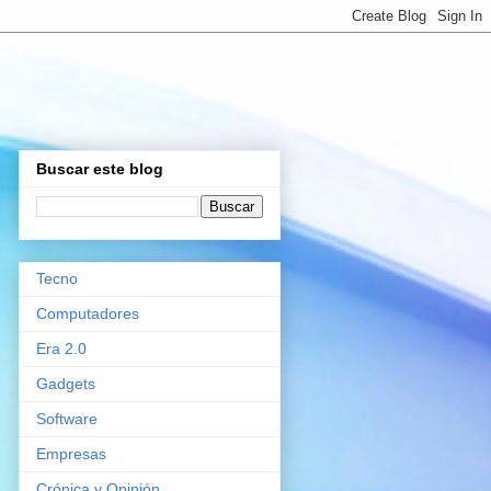
Buscar este blog
Tecno
Computadores
Era 2.0
Gadgets
Software
Empresas
Crónica y Opinión