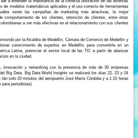
dar a entender la importancia de la correcta utilización de las diversas
s de modelos matemáticos aplicados y el uso correcto de herramientas
cuáles serán las campañas de marketing más atractivas, la mejor
e comportamiento de los clientes, retención de clientes, entre otras
colombianas a ser más efectivas en el relacionamiento con sus clientes
romovido por la Alcaldía de Medellín, Cámara de Comercio de Medellín y
ionar conocimiento de expertos en Medellín; para convertirla en un
rica Latina, potenciar el sector local de las TIC a partir de alianzas
cios en la ciudad.
o, innovación y networking con la presencia de más de 30 empresas
del Big Data. Big Data World Insights se realizará los días 22, 23 y 24
a tán solo 20 minutos del aeropuerto José María Córdoba y a 1:15 horas
 para periodistas)