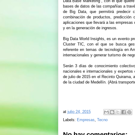
Data Base Marketing”, con el que quiere 
bases de datos de las compañías a travé
de Big Data, que permitirá predecir 
combinación de productos, predicción d
aplicaciones que llevará a las empresas 
y en la generación de ingresos.
Big Data World Insights, es un evento p
Cluster TIC, con el que se busca gest
referente en temas de tecnología en Amé
internacionales y generar turismo de nego
Serán 3 días de conocimiento colectiv
nacionales e internacionales y expertos 
de julio de 2015 en el Recinto Quirama, 
de la ciudad de Medellín. (Abrá transporte
at
julio 24, 2015
Labels:
Empresas
,
Tecno
No hay comentarios: