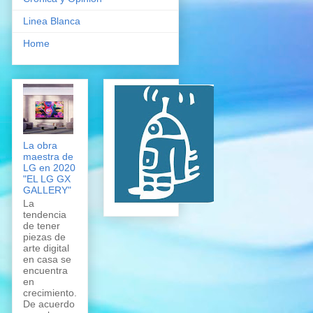
Linea Blanca
Home
La obra
maestra de
LG en 2020
"EL LG GX
GALLERY"
La
tendencia
de tener
piezas de
arte digital
en casa se
encuentra
en
crecimiento.
De acuerdo