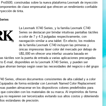
 Pro5500, construidas sobre la nueva plataforma Lexmark de inyección
componentes de clase empresarial que ofrecen un rendimiento confiable
nyección de tinta.
Series
La Lexmark X740 Series, y la familia Lexmark C740
Series se destacan por brindar intuitivas pantallas táctiles
a color de 7 y 4.3 pulgadas respectivamente, con
navegación similar a una tablet. En efecto, los modelos
de la familia Lexmark C740 incluyen las primeras y
únicas impresoras láser color del mercado por debajo de
U$1,000 en ofrecer una interfaz usuaria basada en
llas táctiles son la puerta de entrada a varias aplicaciones precargadas
to E-mail, disponibles en la Lexmark X740 Series, y pueden ser
 que ahorran tiempo según sean las necesidades del negocio o del grupo
0 Series, ofrecen documentos consistentes de alta calidad y a color
a. Equipados de forma estándar con Lexmark Named Color Replacement
as pueden almacenar en los dispositivos colores predefinidos para
 que coinciden con los materiales de su marca. Al imprimirlos de forma
r ya no requieren ser tercerizados evitando sus altos costos y obteniendo
tos estándares de precisión.