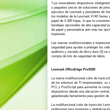
"Los innovadores dispositivos inteligent
y paquetes únicos de soluciones de princi
ejecutivo de Lexmark y presidente de Se
los modelos de la Lexmark X740 Series 
papel de 4.300 hojas, lo que la convierte
bandejas opcionales de alta capacidad pa
de papel y personalizar aún más las opc
impresión.
Las nuevas multifuncionales e impresor
seguridad para ayudar a proteger los vali
auditoría y vaciado de disco duro (3) se
compra de kits de seguridad de datos.
Lexmark OfficeEdge Pro5500
La nueva multifuncional color de inyecc
de los entornos de TI empresariales; su 
PCL y PostScript para aumentar la compat
dispositivos desde una ubicación centra
galardonada herramienta para gestión de 
La multifuncional color de inyección Lex
profesional para impresión y digitalizac