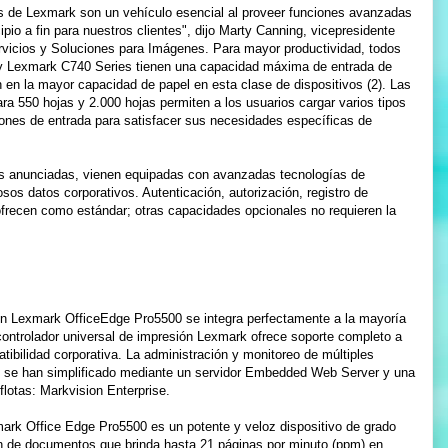
es de Lexmark son un vehículo esencial al proveer funciones avanzadas
pio a fin para nuestros clientes", dijo Marty Canning, vicepresidente
rvicios y Soluciones para Imágenes. Para mayor productividad, todos
y Lexmark C740 Series tienen una capacidad máxima de entrada de
n en la mayor capacidad de papel en esta clase de dispositivos (2). Las
ra 550 hojas y 2.000 hojas permiten a los usuarios cargar varios tipos
iones de entrada para satisfacer sus necesidades específicas de
as anunciadas, vienen equipadas con avanzadas tecnologías de
osos datos corporativos. Autenticación, autorización, registro de
 ofrecen como estándar; otras capacidades opcionales no requieren la
ión Lexmark OfficeEdge Pro5500 se integra perfectamente a la mayoría
controlador universal de impresión Lexmark ofrece soporte completo a
ibilidad corporativa. La administración y monitoreo de múltiples
l, se han simplificado mediante un servidor Embedded Web Server y una
flotas: Markvision Enterprise.
mark Office Edge Pro5500 es un potente y veloz dispositivo de grado
ión de documentos que brinda hasta 21 páginas por minuto (ppm) en