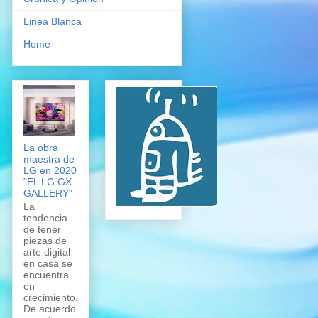
Linea Blanca
Home
La obra
maestra de
LG en 2020
"EL LG GX
GALLERY"
La
tendencia
de tener
piezas de
arte digital
en casa se
encuentra
en
crecimiento.
De acuerdo