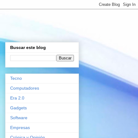
Buscar este blog
Tecno
Computadores
Era 2.0
Gadgets
Software
Empresas
Crónica y Opinión