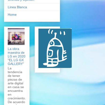
Linea Blanca
Home
La obra
maestra de
LG en 2020
"EL LG GX
GALLERY"
La
tendencia
de tener
piezas de
arte digital
en casa se
encuentra
en
crecimiento.
De acuerdo