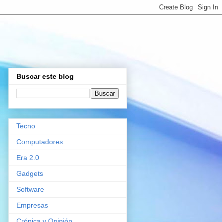
Buscar este blog
Tecno
Computadores
Era 2.0
Gadgets
Software
Empresas
Crónica y Opinión