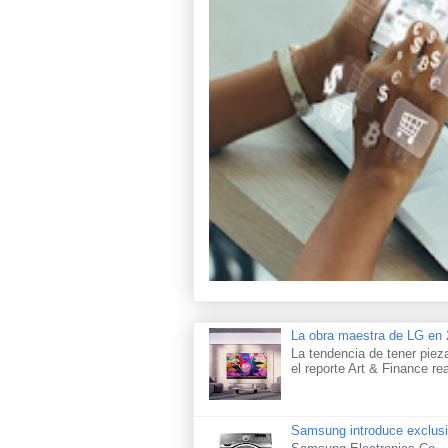
La obra maestra de LG e
La tendencia de tener piez
el reporte Art & Finance rea
Samsung introduce exclusi