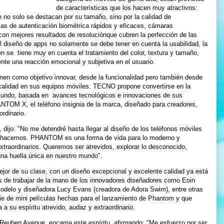
de características que los hacen muy atractivos:
e no solo se destacan por su tamaño, sino por la calidad de
emas de autenticación biométrica rápidos y eficaces, cámaras
on mejores resultados de resoluciónque cubren la perfección de las
l diseño de apps no solamente se debe tener en cuenta la usabilidad, la
ién se tiene muy en cuenta el tratamiento del color, textura y tamaño,
nte una reacción emocional y subjetiva en el usuario.
n como objetivo innovar, desde la funcionalidad pero también desde
 calidad en sus equipos móviles. TECNO propone convertirse en la
undo, basada en avances tecnológicos e innovaciones de sus
NTOM X, el teléfono insignia de la marca, diseñado para creadores,
rdinario.
ijo: "No me detendré hasta llegar al diseño de los teléfonos móviles
ue hacemos. PHANTOM es una forma de vida para lo moderno y
xtraordinarios. Queremos ser atrevidos, explorar lo desconocido,
 una huella única en nuestro mundo".
 de su clase, con un diseño excepcional y excelente calidad ya está
 de trabajar de la mano de los innovadores diseñadores como Eoin
modelo y diseñadora Lucy Evans (creadora de Adora Swim), entre otras
rie de mini películas hechas para el lanzamiento de Phantom y que
 a su espíritu atrevido, audaz y extraordinario.
o Reuben Avenue, encarna este espíritu, afirmando: "Me esfuerzo por ser