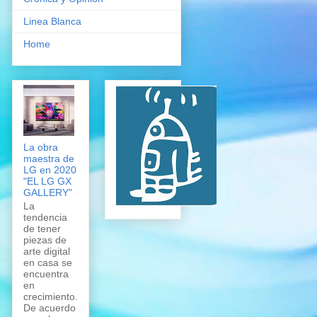
Linea Blanca
Home
La obra
maestra de
LG en 2020
"EL LG GX
GALLERY"
La
tendencia
de tener
piezas de
arte digital
en casa se
encuentra
en
crecimiento.
De acuerdo