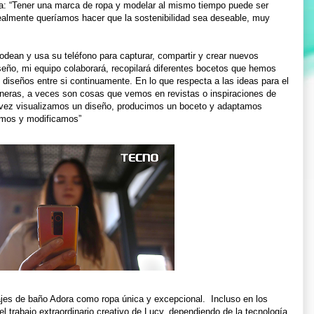
ra: “Tener una marca de ropa y modelar al mismo tiempo puede ser
ealmente queríamos hacer que la sostenibilidad sea deseable, muy
rodean y usa su teléfono para capturar, compartir y crear nuevos
iseño, mi equipo colaborará, recopilará diferentes bocetos que hemos
 diseños entre si continuamente. En lo que respecta a las ideas para el
aneras, a veces son cosas que vemos en revistas o inspiraciones de
a vez visualizamos un diseño, producimos un boceto y adaptamos
amos y modificamos”
es de baño Adora como ropa única y excepcional. Incluso en los
l trabajo extraordinario creativo de Lucy, dependiendo de la tecnología