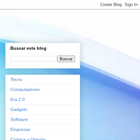
Buscar este blog
Tecno
Computadores
Era 2.0
Gadgets
Software
Empresas
Crónica y Opinión