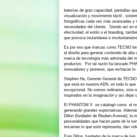
baterías de gran capacidad, pantallas qu
visualización y movimiento táctil , sist
fotográficas cada vez más avanzadas y c
necesidades del cliente. Siendo así en e
efectividad, el estilo o el branding, tamb
que provoca instantánea e involuntariame
Es por eso que marcas como TECNO tiene
el diseño para generar contenido de alta
marca de tecnología más admirada del m
productos. Por tal razón ha lanzado PHA
innovadores y pioneros, que rechazan lo o
Stephen Ha, Gerente General de TECNO, d
que está en nuestro ADN, en todo lo q
excepcional. No somos ordinarios, sino e
inspirados en la imaginación y así dejar
El PHANTOM X se catalogó como el mejor
generando grandes expectativas. Además
Dillon (fundador de Reuben Avenue), la 
personalidades que hacen parte de la se
encarnan lo que este representa, dan vida
Eoin Dillon, fundador de la marca de luj