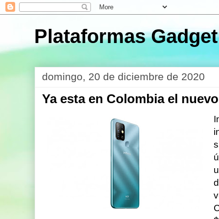
Plataformas Gadget
domingo, 20 de diciembre de 2020
Ya esta en Colombia el nuevo
I
i
s
ú
u
d
v
C