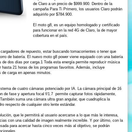
de Claro a un precio de $999.900. Dentro de la
campaña Para Ti Primero, los usuarios Claro podrán
adquirirlo por $784.900.
El moto g8, es un equipo homologado y certificado
para funcionar en la red 4G de Claro, la de mayor
cobertura en el país.
 cargadores de repuesto, estar buscando tomacorrientes o tener que
orro de batería. El nuevo moto g8 power viene equipado con una batería
de dos días por carga.1 Toda esta energía permite reproducir música
r hasta 21 horas de los programas favoritos. Además, incluye
s de carga en apenas minutos.
stema de cuatro cámaras potenciado por IA. La cámara principal de 16
de fase y apertura focal f/1.7 permite capturar fotos rápidamente,
 También suma una cámara ultra gran angular, que cuadruplica la
o respecto de cualquier otro lente estándar.
ución, que le permitirá al usuario acercarse a lo que más le interesa,
cias con una calidad de imagen realmente increíble. Y por último, con la
ada para acercar hasta cinco veces más al objetivo, se podrán
pcionales.