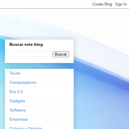
Buscar este blog
Tecno
Computadores
Era 2.0
Gadgets
Software
Empresas
Crónica y Opinión