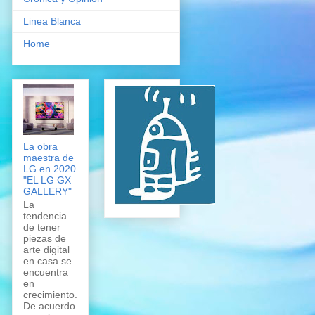
Linea Blanca
Home
La obra
maestra de
LG en 2020
"EL LG GX
GALLERY"
La
tendencia
de tener
piezas de
arte digital
en casa se
encuentra
en
crecimiento.
De acuerdo