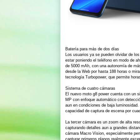
Batería para más de dos días
Los usuarios ya se pueden olvidar de los
estar poniendo el teléfono en modo de ah
de 5000 mAh, con una autonomía de más 
desde la Web por hasta 188 horas o mira
tecnología Turbopower, que permite hora
Sistema de cuatro cámaras
El nuevo moto g8 power cuenta con un si
MP con enfoque automático con detección 
aun en condiciones de baja luminosidad.
capacidad de captura de escena por cuadr
La tercer cámara es un zoom de alta resol
capturando detalles aun a grandes distan
cámara Macro Vision, especialmente pens
capturar primeros planos realmente exce