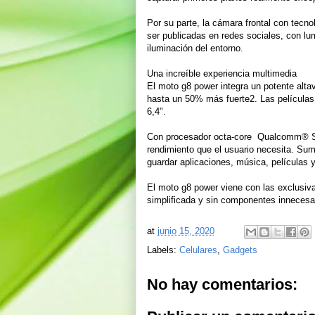
Por su parte, la cámara frontal con tecnol
ser publicadas en redes sociales, con l
iluminación del entorno.
Una increíble experiencia multimedia
El moto g8 power integra un potente alta
hasta un 50% más fuerte2. Las películas,
6,4".
Con procesador octa-core Qualcomm® S
rendimiento que el usuario necesita. Su
guardar aplicaciones, música, películas y
El moto g8 power viene con las exclusiv
simplificada y sin componentes innecesa
at
junio 15, 2020
Labels:
Celulares
,
Gadgets
No hay comentarios: