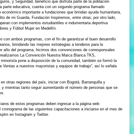
uros, y Seguridad, beneficio que disfruta parte de la población
a parte educativa, cuenta con un segundo programa llamado
 económico importante a fundaciones que brindan ayuda humanitaria,
to de mi Guarda, Fundación Inspiremos, entre otras; por otro lado,
operan con implementos estudiantiles e indumentaria deportiva
dores y Fútbol Mujer en Medellín.
o con ambos programas, con el fin de garantizar el buen desarrollo
ianos, brindando las mejores estrategias a tenderos para la
mer año del programa, hicimos dos convenciones de corresponsales
o realizamos La Convención Nuestra Marca Blanca TKS,
 minorista pone a disposición de la comunidad, también se formó la
 Ventas a nuestros mayoristas y equipos de trabajo”, así lo señala
 otras regiones del país, iniciar con Bogotá, Barranquilla y
 y mientras tanto seguir aumentando el número de personas que se
os.
ciaros de estos programas deben ingresar a la página web
l cronograma de las siguientes capacitaciones a iniciarse en el mes de
sptm en Instagram y Twitter.