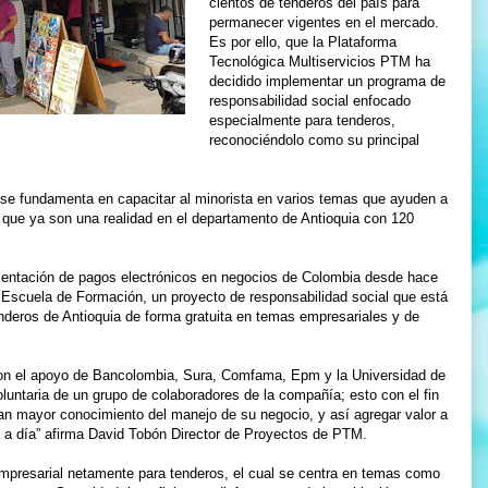
cientos de tenderos del país para
permanecer vigentes en el mercado.
Es por ello, que la Plataforma
Tecnológica Multiservicios PTM ha
decidido implementar un programa de
responsabilidad social enfocado
especialmente para tenderos,
reconociéndolo como su principal
 se fundamenta en capacitar al minorista en varios temas que ayuden a
 que ya son una realidad en el departamento de Antioquia con 120
entación de pagos electrónicos en negocios de Colombia desde hace
scuela de Formación, un proyecto de responsabilidad social que está
nderos de Antioquia de forma gratuita en temas empresariales y de
con el apoyo de Bancolombia, Sura, Comfama, Epm y la Universidad de
luntaria de un grupo de colaboradores de la compañía; esto con el fin
an mayor conocimiento del manejo de su negocio, y así agregar valor a
a a día” afirma David Tobón Director de Proyectos de PTM.
empresarial netamente para tenderos, el cual se centra en temas como