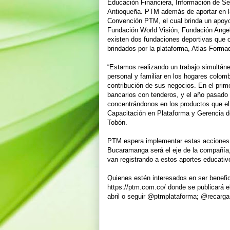
Educación Financiera, Información de Seg
Antioqueña. PTM además de aportar en l
Convención PTM, el cual brinda un apoyo
Fundación World Visión, Fundación Angeli
existen dos fundaciones deportivas que 
brindados por la plataforma, Atlas Forma
“Estamos realizando un trabajo simultáne
personal y familiar en los hogares colomb
contribución de sus negocios. En el pri
bancarios con tenderos, y el año pasad
concentrándonos en los productos que el
Capacitación en Plataforma y Gerencia de
Tobón.
PTM espera implementar estas acciones en
Bucaramanga será el eje de la compañía,
van registrando a estos aportes educativ
Quienes estén interesados en ser benefi
https://ptm.com.co/ donde se publicará e
abril o seguir @ptmplataforma; @recarga