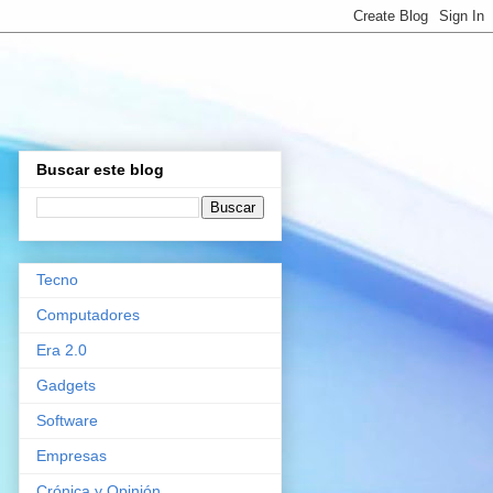
Buscar este blog
Tecno
Computadores
Era 2.0
Gadgets
Software
Empresas
Crónica y Opinión