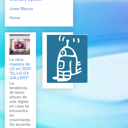
Linea Blanca
Home
La obra
maestra de
LG en 2020
"EL LG GX
GALLERY"
La
tendencia
de tener
piezas de
arte digital
en casa se
encuentra
en
crecimiento.
De acuerdo