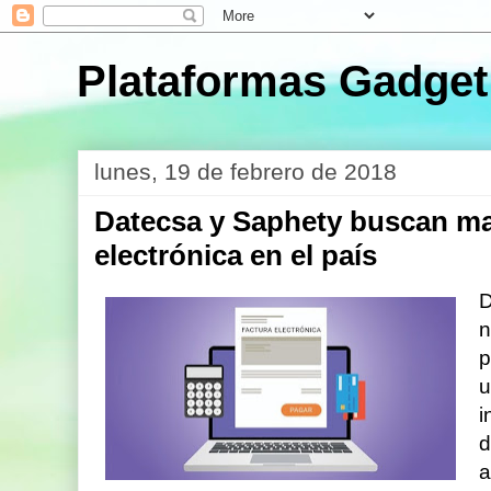
Plataformas Gadget
lunes, 19 de febrero de 2018
Datecsa y Saphety buscan mas
electrónica en el país
D
n
p
u
i
d
a