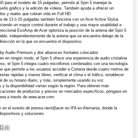
 para el modelo de 15 pulgadas, permite al Spin 5 manejar la
iseño gráfico y la edición de vídeos. También ayuda a ofrecer un
dos y reales que cobran vida en Full HD.
lla de 13 ó 15 pulgadas también funciona con un Acer Active Stylus
reciendo un mayor control durante el trabajo y una mayor usabilidad a
reccional ExoAmp de Acer optimiza la posición de la antena del Spin 5
table, independientemente de la antena que se encuentra debajo de la
irección en la que se encuentra el dispositivo.
by Audio Premium y dos altavoces frontales colocados
 en ningún modo, el Spin 5 ofrece una experiencia de audio cristalina
ess, el Spin 5 integra cuatro micrófonos combinados con una tecnología
o que permite a los usuarios acceder a Cortana desde cuatro metros de
stas rápidas y manos libres, verificar el clima o el tráfico, establecer
ral de su horario diario, y más, simplemente usando su voz.
 y la disponibilidad varían según la región. Para obtener más
ficaciones de productos y precios en mercados específicos, póngase en
cana a través de www.acer.com.
 en el evento de prensa next@acer en IFA en Alemania, donde la
spositivos y soluciones.