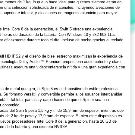
esa menos de 1 kg, lo que lo hace ideal para quienes siempre están en
on una selección sofisticada de materiales, incluyendo aleaciones de
rta superior e inferior, y aleaciones de magnesio-aluminio para mayor
s Intel Core 8 de la generación, el Swift 5 ofrece una experiencia
8 horas de duración de la batería. Con Windows 10 y 2x2 802.11ac
jar eficazmente durante todo el día, incluso de noche gracias al teclado
h Full HD IPS2 y el diseño de bisel estrecho maximizan la experiencia de
ecnología Dolby Audio ™ Premium proporciona audio potente y claro,
Business asegura una videoconferencia nítida y una gran experiencia con
sa de metal que gira, el Spin 5 es el dispositivo de estilo profesional
n. Su formato versátil y convertible permite a los usuarios intercambiar
tátil, tableta, pantalla y carpa haciendo que el Spin 5 sea una
r contenido.
lgadas del Spin 5 pesa 1,5 kg y mide 15,9 mm de espesor, mientras que
s de 2 kg de peso y 17,9 mm de espesor. Si bien este dispositivo es
s nuevos procesadores Intel Core 8 de la generación, hasta 16 GB de
n de la batería y una discreta NVIDIA.