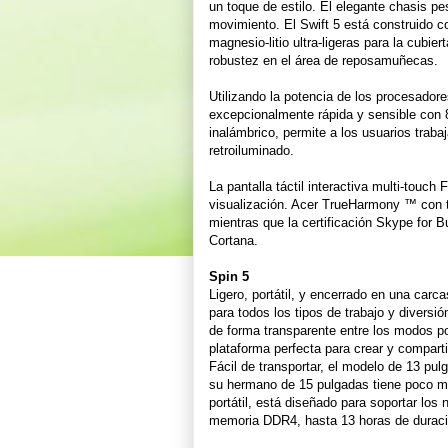
un toque de estilo. El elegante chasis p
movimiento. El Swift 5 está construido c
magnesio-litio ultra-ligeras para la cubie
robustez en el área de reposamuñecas.
Utilizando la potencia de los procesadore
excepcionalmente rápida y sensible con 
inalámbrico, permite a los usuarios traba
retroiluminado.
La pantalla táctil interactiva multi-touc
visualización. Acer TrueHarmony ™ con t
mientras que la certificación Skype for 
Cortana.
Spin 5
Ligero, portátil, y encerrado en una carca
para todos los tipos de trabajo y diversió
de forma transparente entre los modos por
plataforma perfecta para crear y comparti
Fácil de transportar, el modelo de 13 pu
su hermano de 15 pulgadas tiene poco má
portátil, está diseñado para soportar lo
memoria DDR4, hasta 13 horas de duració