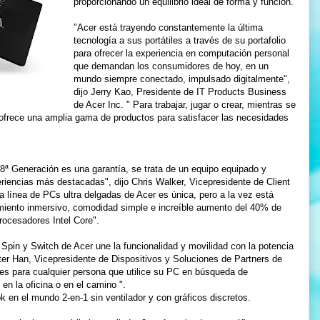
proporcionando un equilibrio ideal de forma y función.
"Acer está trayendo constantemente la última
tecnología a sus portátiles a través de su portafolio
para ofrecer la experiencia en computación personal
que demandan los consumidores de hoy, en un
mundo siempre conectado, impulsado digitalmente",
dijo Jerry Kao, Presidente de IT Products Business
de Acer Inc. " Para trabajar, jugar o crear, mientras se
 ofrece una amplia gama de productos para satisfacer las necesidades
8ª Generación es una garantía, se trata de un equipo equipado y
eriencias más destacadas", dijo Chris Walker, Vicepresidente de Client
 línea de PCs ultra delgadas de Acer es única, pero a la vez está
imiento inmersivo, comodidad simple e increíble aumento del 40% de
rocesadores Intel Core".
 Spin y Switch de Acer une la funcionalidad y movilidad con la potencia
ter Han, Vicepresidente de Dispositivos y Soluciones de Partners de
es para cualquier persona que utilice su PC en búsqueda de
en la oficina o en el camino ".
k en el mundo 2-en-1 sin ventilador y con gráficos discretos.