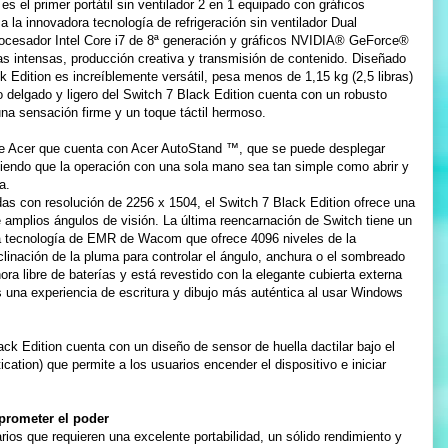
s el primer portátil sin ventilador 2 en 1 equipado con gráficos
 a la innovadora tecnología de refrigeración sin ventilador Dual
ocesador Intel Core i7 de 8ª generación y gráficos NVIDIA® GeForce®
s intensas, producción creativa y transmisión de contenido. Diseñado
k Edition es increíblemente versátil, pesa menos de 1,15 kg (2,5 libras)
o delgado y ligero del Switch 7 Black Edition cuenta con un robusto
una sensación firme y un toque táctil hermoso.
 de Acer que cuenta con Acer AutoStand ™, que se puede desplegar
tiendo que la operación con una sola mano sea tan simple como abrir y
a.
as con resolución de 2256 x 1504, el Switch 7 Black Edition ofrece una
e amplios ángulos de visión. La última reencarnación de Switch tiene un
 la tecnología de EMR de Wacom que ofrece 4096 niveles de la
nclinación de la pluma para controlar el ángulo, anchura o el sombreado
ora libre de baterías y está revestido con la elegante cubierta externa
s una experiencia de escritura y dibujo más auténtica al usar Windows
ck Edition cuenta con un diseño de sensor de huella dactilar bajo el
cation) que permite a los usuarios encender el dispositivo e iniciar
mprometer el poder
ios que requieren una excelente portabilidad, un sólido rendimiento y