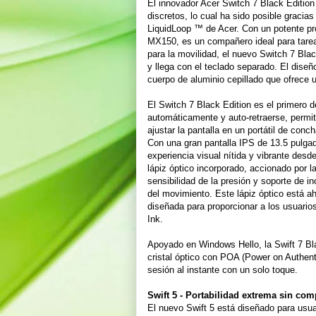
El innovador Acer Switch 7 Black Edition e
discretos, lo cual ha sido posible gracias
LiquidLoop ™ de Acer. Con un potente pr
MX150, es un compañero ideal para tarea
para la movilidad, el nuevo Switch 7 Blac
y llega con el teclado separado. El diseñ
cuerpo de aluminio cepillado que ofrece 
El Switch 7 Black Edition es el primero
automáticamente y auto-retraerse, permi
ajustar la pantalla en un portátil de conch
Con una gran pantalla IPS de 13.5 pulgad
experiencia visual nítida y vibrante desd
lápiz óptico incorporado, accionado por
sensibilidad de la presión y soporte de i
del movimiento. Este lápiz óptico está ah
diseñada para proporcionar a los usuario
Ink.
Apoyado en Windows Hello, la Swift 7 Bla
cristal óptico con POA (Power on Authenti
sesión al instante con un solo toque.
Swift 5 - Portabilidad extrema sin co
El nuevo Swift 5 está diseñado para usuar