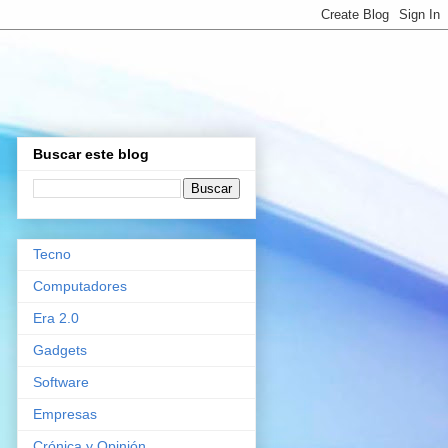
Buscar este blog
Tecno
Computadores
Era 2.0
Gadgets
Software
Empresas
Crónica y Opinión