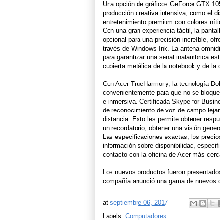
Una opción de gráficos GeForce GTX 1050
producción creativa intensiva, como el d
entretenimiento premium con colores níti
Con una gran experiencia táctil, la panta
opcional para una precisión increíble, of
través de Windows Ink. La antena omnidi
para garantizar una señal inalámbrica es
cubierta metálica de la notebook y de la d
Con Acer TrueHarmony, la tecnología Dol
convenientemente para que no se bloqueen
e inmersiva. Certificada Skype for Busin
de reconocimiento de voz de campo lejan
distancia. Esto les permite obtener respue
un recordatorio, obtener una visión gene
Las especificaciones exactas, los precios
información sobre disponibilidad, especi
contacto con la oficina de Acer más cer
Los nuevos productos fueron presentados
compañía anunció una gama de nuevos di
at
septiembre 06, 2017
Labels:
Computadores