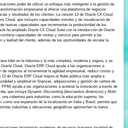
zaciones poder de utilizar un enfoque más inteligente a la gestión de
 transformación empresarial al ofrecer una plataforma de negocios
ncias y resultados de los clientes. La versión 13 de Oracle CX Cloud
les Cloud, que incluyen capacidades móviles y de visualización de
de nuevas capacidades que incrementan la productividad de los
cle ha ampliado Oracle CX Cloud Suite con la introducción de Oracle
ombina capacidades de ventas y servicio para permitir a las
n y lealtad del cliente, además de las oportunidades de escalar la
iera líder en la industria y la más completa, moderna y segura, y se
e Oracle Cloud. Oracle ERP Cloud ayuda a las organizaciones a
n de negocios al incrementar la agilidad empresarial, reducir costos y
ión 13 de Oracle ERP Cloud mejora la Nube pública más amplia e
fundidad y amplitud en finanzas, adquisiciones y gestión de cartera de
 PPM) ayuda a las organizaciones a acelerar la innovación a través de
nda, que incluye Dynamic Discounting (descuentos dinámicos) y Multi-
, una cobertura para industrias como la educación superior, los
sí como una expansión de la localización en India y Brasil, permite que
tintas industrias y ubicaciones geográficas aprovechen la nueva
anizaciones tecnologías modernas de recursos humanos facilidad de