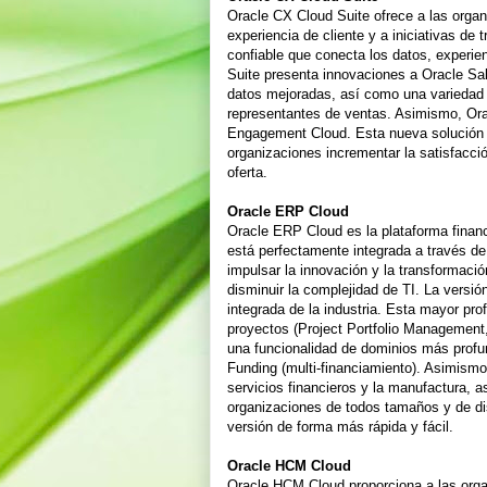
Oracle CX Cloud Suite ofrece a las organi
experiencia de cliente y a iniciativas de
confiable que conecta los datos, experie
Suite presenta innovaciones a Oracle Sa
datos mejoradas, así como una variedad 
representantes de ventas. Asimismo, Ora
Engagement Cloud. Esta nueva solución c
organizaciones incrementar la satisfacció
oferta.
Oracle ERP Cloud
Oracle ERP Cloud es la plataforma financ
está perfectamente integrada a través d
impulsar la innovación y la transformació
disminuir la complejidad de TI. La vers
integrada de la industria. Esta mayor pro
proyectos (Project Portfolio Management,
una funcionalidad de dominios más profu
Funding (multi-financiamiento). Asimismo
servicios financieros y la manufactura, a
organizaciones de todos tamaños y de dis
versión de forma más rápida y fácil.
Oracle HCM Cloud
Oracle HCM Cloud proporciona a las org