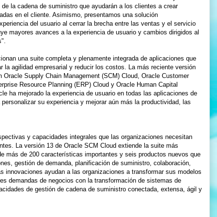
 de la cadena de suministro que ayudarán a los clientes a crear
radas en el cliente. Asimismo, presentamos una solución
riencia del usuario al cerrar la brecha entre las ventas y el servicio
luye mayores avances a la experiencia de usuario y cambios dirigidos al
".
cionan una suite completa y plenamente integrada de aplicaciones que
 la agilidad empresarial y reducir los costos. La más reciente versión
en Oracle Supply Chain Management (SCM) Cloud, Oracle Customer
erprise Resource Planning (ERP) Cloud y Oracle Human Capital
 ha mejorado la experiencia de usuario en todas las aplicaciones de
 personalizar su experiencia y mejorar aún más la productividad, las
spectivas y capacidades integrales que las organizaciones necesitan
entes. La versión 13 de Oracle SCM Cloud extiende la suite más
 de más de 200 características importantes y seis productos nuevos que
ones, gestión de demanda, planificación de suministro, colaboración,
as innovaciones ayudan a las organizaciones a transformar sus modelos
tes demandas de negocios con la transformación de sistemas de
acidades de gestión de cadena de suministro conectada, extensa, ágil y