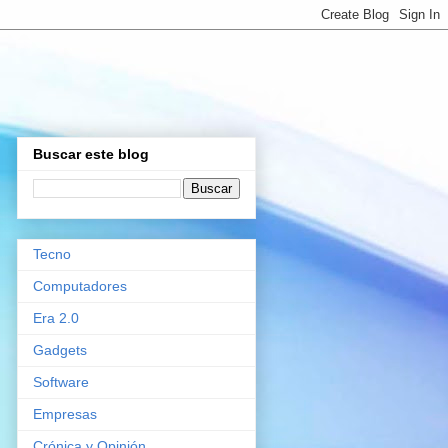
Buscar este blog
Tecno
Computadores
Era 2.0
Gadgets
Software
Empresas
Crónica y Opinión