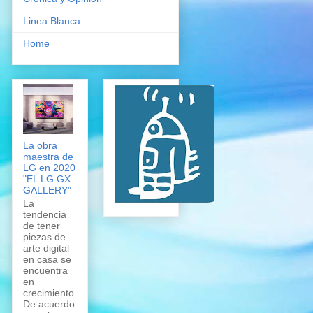
Linea Blanca
Home
La obra
maestra de
LG en 2020
"EL LG GX
GALLERY"
La
tendencia
de tener
piezas de
arte digital
en casa se
encuentra
en
crecimiento.
De acuerdo