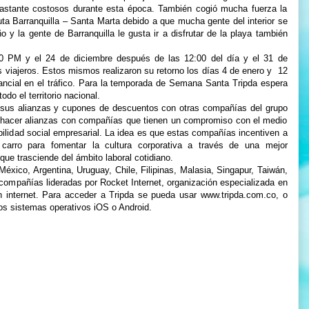
astante costosos durante esta época. También cogió mucha fuerza la
uta Barranquilla – Santa Marta debido a que mucha gente del interior se
o y la gente de Barranquilla le gusta ir a disfrutar de la playa también
0 PM y el 24 de diciembre después de las 12:00 del día y el 31 de
 viajeros. Estos mismos realizaron su retorno los días 4 de enero y 12
ncial en el tráfico. Para la temporada de Semana Santa Tripda espera
do el territorio nacional.
n sus alianzas y cupones de descuentos con otras compañías del grupo
n hacer alianzas con compañías que tienen un compromiso con el medio
abilidad social empresarial. La idea es que estas compañías incentiven a
carro para fomentar la cultura corporativa a través de una mejor
ue trasciende del ámbito laboral cotidiano.
xico, Argentina, Uruguay, Chile, Filipinas, Malasia, Singapur, Taiwán,
e compañías lideradas por Rocket Internet, organización especializada en
 internet. Para acceder a Tripda se pueda usar www.tripda.com.co, o
 los sistemas operativos iOS o Android.