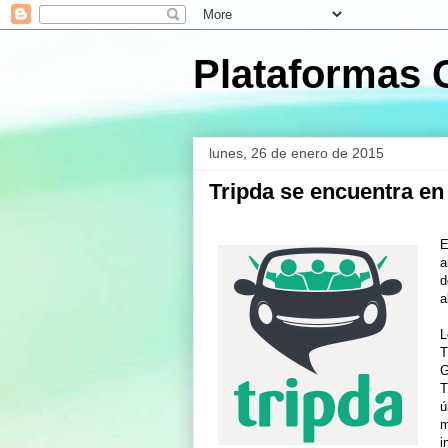
Plataformas 
lunes, 26 de enero de 2015
Tripda se encuentra en
E
a
d
a
L
T
G
T
ú
m
i