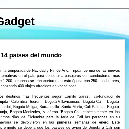
Gadget
 14 países del mundo
n la temporada de Navidad y Fin de Año, Tripda fue una de las nuevas
lternativas en el país para conectar a pasajeros con conductores, más
e 1.200 personas se transportaron en esta época con 250 conductores,
lcanzando 400 viajes ofrecidos en vacaciones.
os destinos más frecuentes según Camilo Sarasti, co-fundador de
ripda Colombia fueron: Bogotá-Villavicencio, Bogotá-Cali, Bogotá-
irardot, Bogotá-Melgar, Barranquilla- Santa Marta, Cali-Palmira, Bogotá-
unja, Bogotá-Manizales, y afirma “Bogotá-Cali especialmente en los
ltimos días de Diciembre para la feria de Cali las personas en su
ayoría se devolvieron en las primeras semanas de enero. Este
ncremento se debe a que los pasajes de avión de Bogotá a Cali son