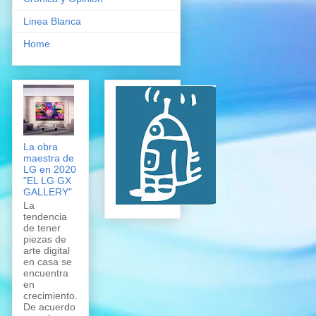
Linea Blanca
Home
La obra
maestra de
LG en 2020
"EL LG GX
GALLERY"
La
tendencia
de tener
piezas de
arte digital
en casa se
encuentra
en
crecimiento.
De acuerdo