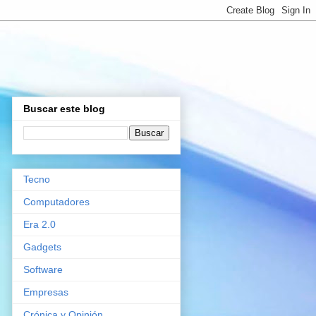
Buscar este blog
Tecno
Computadores
Era 2.0
Gadgets
Software
Empresas
Crónica y Opinión