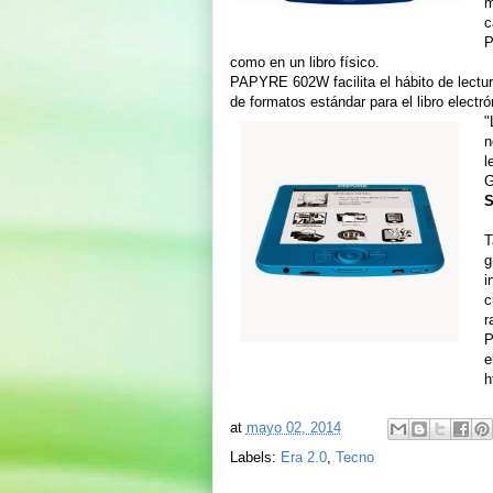
m
c
P
como en un libro físico.
PAPYRE 602W facilita el hábito de lectura
de formatos estándar para el libro electr
"
n
l
G
S
T
g
i
c
r
P
e
h
at
mayo 02, 2014
Labels:
Era 2.0
,
Tecno