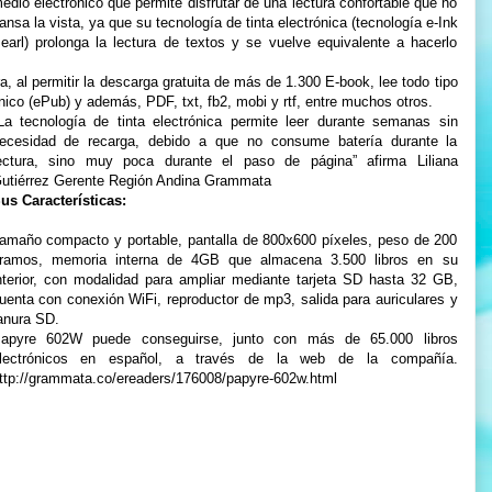
edio electrónico que permite disfrutar de una lectura confortable que no
ansa la vista, ya que su tecnología de tinta electrónica (tecnología e-Ink
earl) prolonga la lectura de textos y se vuelve equivalente a hacerlo
, al permitir la descarga gratuita de más de 1.300 E-book, lee todo tipo
ónico (ePub) y además, PDF, txt, fb2, mobi y rtf, entre muchos otros.
La tecnología de tinta electrónica permite leer durante semanas sin
ecesidad de recarga, debido a que no consume batería durante la
ectura, sino muy poca durante el paso de página” afirma Liliana
utiérrez Gerente Región Andina Grammata
us Características:
amaño compacto y portable, pantalla de 800x600 píxeles, peso de 200
ramos, memoria interna de 4GB que almacena 3.500 libros en su
nterior, con modalidad para ampliar mediante tarjeta SD hasta 32 GB,
uenta con conexión WiFi, reproductor de mp3, salida para auriculares y
anura SD.
apyre 602W puede conseguirse, junto con más de 65.000 libros
lectrónicos en español, a través de la web de la compañía.
ttp://grammata.co/ereaders/176008/papyre-602w.html