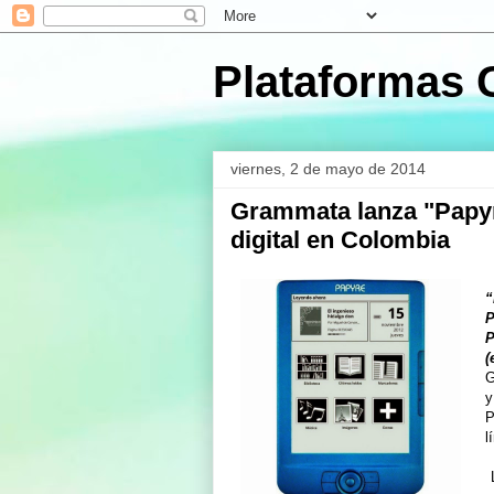
Plataformas 
viernes, 2 de mayo de 2014
Grammata lanza "Papyr
digital en Colombia
“
P
P
(
G
y
P
l
L