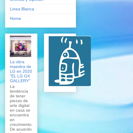
Linea Blanca
Home
La obra
maestra de
LG en 2020
"EL LG GX
GALLERY"
La
tendencia
de tener
piezas de
arte digital
en casa se
encuentra
en
crecimiento.
De acuerdo