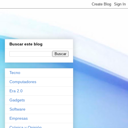
Buscar este blog
Tecno
Computadores
Era 2.0
Gadgets
Software
Empresas
Crónica y Opinión