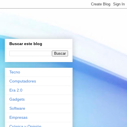
Buscar este blog
Tecno
Computadores
Era 2.0
Gadgets
Software
Empresas
Crónica y Opinión