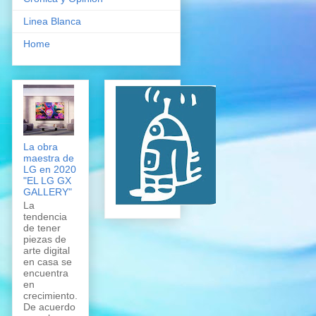
Linea Blanca
Home
La obra
maestra de
LG en 2020
"EL LG GX
GALLERY"
La
tendencia
de tener
piezas de
arte digital
en casa se
encuentra
en
crecimiento.
De acuerdo