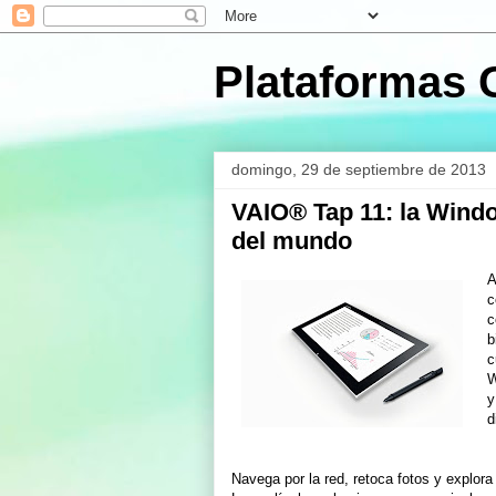
Plataformas 
domingo, 29 de septiembre de 2013
VAIO® Tap 11: la Wind
del mundo
A
c
c
b
c
W
y
d
Navega por la red, retoca fotos y explora 