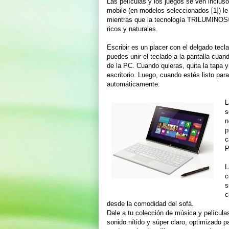
Las películas y los juegos se ven inclus
mobile (en modelos seleccionados [1]) le
mientras que la tecnología TRILUMINOS® 
ricos y naturales.
Escribir es un placer con el delgado tec
puedes unir el teclado a la pantalla cuand
de la PC. Cuando quieras, quita la tapa
escritorio. Luego, cuando estés listo pa
automáticamente.
L
s
n
p
c
P
L
c
s
c
desde la comodidad del sofá.
Dale a tu colección de música y películ
sonido nítido y súper claro, optimizado p