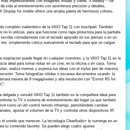
o más impresionantes con imágenes nítidas y claras. X-Reality™ for
 da vida al entretenimiento con asombrosa precisión y detalles,
Display for mobile ofrece una amplia paleta de hermosos colores,
lado completo inalámbrico de la VAIO Tap 11 con touchpad. También
o no lo utilizas, para que funcione como tapa protectora para la pantalla
 y escribe cómodamente con el teclado apoyado en tus piernas o en un
ra irte, simplemente coloca nuevamente el teclado para que se cargue
a inspiración puede llegar en cualquier momento, y la VAIO Tap 11 es la
ocia ideal para tomar notas en un cine, en la oficina o en casa. Toma
otas, realiza memos y expresa tus ideas con el stylus pen de máxima
recisión. Toma fotografías nítidas o escanea documentos usando la
ámara trasera de 8 megapíxeles y alta resolución con "Exmor RS for
C".
a delgada y versátil VAIO Tap 11 también es la compañera ideal para
ontrolar tu TV o sistema de entretenimiento del hogar ya que también
irve como un útil control remoto infrarrojo, permitiéndote cambiar
anales, ajustar el volumen de la TV y controlar otros dispositivos IR
as el sonido que merecen. La tecnología ClearAudio+ te sumerge en un
ara tu contenido favorito. Se pueden elegir cuatro ajustes